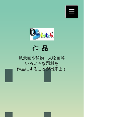
作品
風景画や静物、
人物画等
いろいろな題材を
作品に
​することが出来ます
北摂のまちの作品
神戸の風景
北
摂
地
域
の
季
節
ご
と